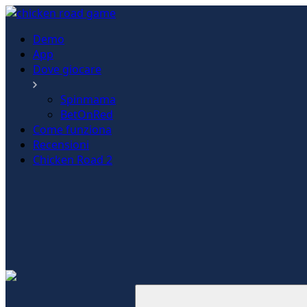
Demo
App
Dove giocare
Spinmama
BetOnRed
Come funziona
Recensioni
Chicken Road 2