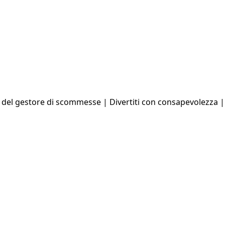
e del gestore di scommesse | Divertiti con consapevolezza | 