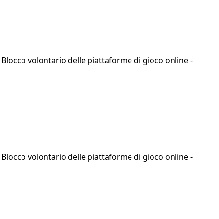
Blocco volontario delle piattaforme di gioco online -
Blocco volontario delle piattaforme di gioco online -